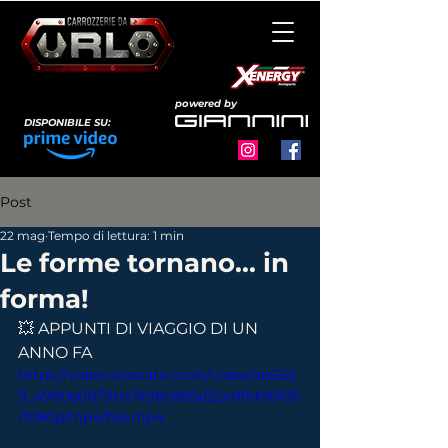
powered by
DISPONIBILE SU:
Post
22 mag
Tempo di lettura: 1 min
Le forme tornano... in
forma!
💥 APPUNTI DI VIAGGIO DI UN 
ANNO FA
https://video.wixstatic.com/video/ab52d
9_4980e0079ba7498c885d2249fb6f6fd5
/1080p/mp4/file.mp4