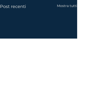
Mostra tutti
Post recenti
Commenti
Un viaggio lu