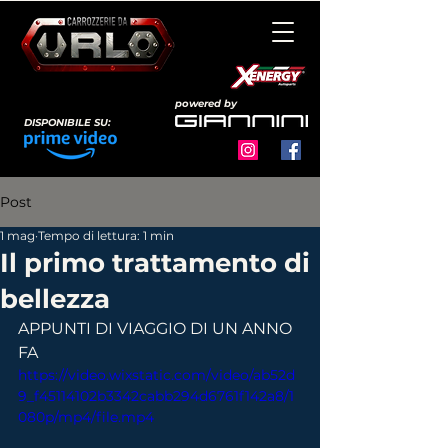
powered by
DISPONIBILE SU:
Post
1 mag
Tempo di lettura: 1 min
Il primo trattamento di
bellezza
APPUNTI DI VIAGGIO DI UN ANNO 
FA
https://video.wixstatic.com/video/ab52d
9_f45114102b3342cabb294d6761f142a8/1
080p/mp4/file.mp4