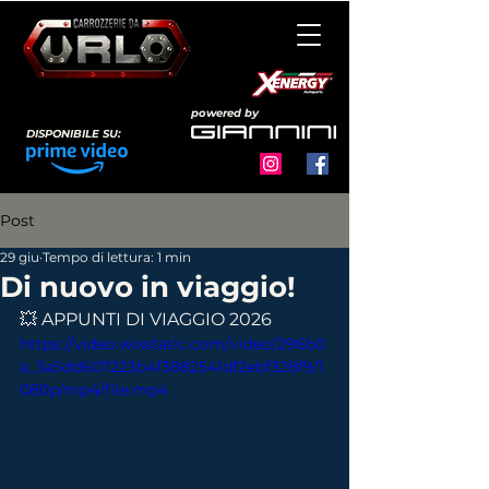
powered by
DISPONIBILE SU:
Post
29 giu
Tempo di lettura: 1 min
Di nuovo in viaggio!
💥 APPUNTI DI VIAGGIO 2026
https://video.wixstatic.com/video/296b0
a_3a5dd607223b4f3882541df2ebf328f9/1
080p/mp4/file.mp4